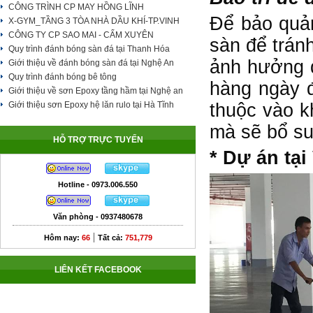
CÔNG TRÌNH CP MAY HỒNG LĨNH
Để bảo quản
X-GYM_TẦNG 3 TÒA NHÀ DẦU KHÍ-TP.VINH
CÔNG TY CP SAO MAI - CẨM XUYÊN
sàn để trán
Quy trình đánh bóng sàn đá tại Thanh Hóa
ảnh hưởng đ
Giới thiệu về đánh bóng sàn đá tại Nghệ An
Quy trình đánh bóng bê tông
hàng ngày đ
Giới thiệu về sơn Epoxy tầng hầm tại Nghệ an
thuộc vào k
Giới thiệu sơn Epoxy hệ lăn rulo tại Hà Tĩnh
mà sẽ bổ su
HỖ TRỢ TRỰC TUYẾN
* Dự án tại
Hotline - 0973.006.550
Văn phòng - 0937480678
|
Hôm nay:
66
Tất cả:
751,779
LIÊN KẾT FACEBOOK