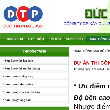
TRANG CHỦ
GIỚI THIỆU
TIN TỨC
SƠN EPOXY
ĐÁNH BÓNG S
ĐÁNH BÓNG SÀN BÊ TÔ
CHƯƠNG TRÌNH
Sơn Epoxy hệ lăn rulo
DỰ ÁN THI CÔ
Sơn Epoxy hệ tự sàn phẳng
Tin đăng ngày: 27/8/2024 - X
Sơn Epoxy chống trượt
Sơn Epoxy nhà xưởng
* Ưu điểm 
Sơn Epoxy cho sân cầu lông
Độ bền ca
Sơn Epoxy tầng hầm
Nhược điểm 