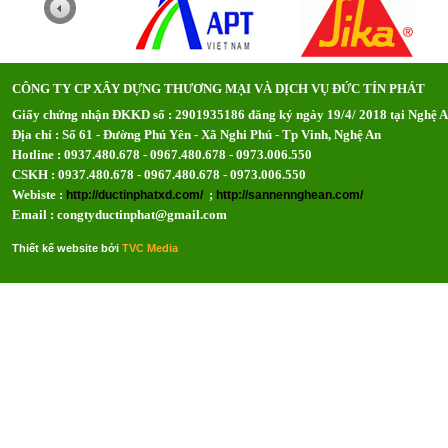
CÔNG TY CP XÂY DỰNG THƯƠNG MẠI VÀ DỊCH VỤ ĐỨC TÍN PHÁT
Giấy chứng nhận ĐKKD số : 2901935186 đăng ký ngày 19/4/ 2018 tại Nghệ 
Địa chỉ : Số 61 - Đường Phú Yên - Xã Nghi Phú - Tp Vinh, Nghệ An
Hotline : 0937.480.678 - 0967.480.678 - 0973.006.550
CSKH : 0937.480.678 - 0967.480.678 - 0973.006.550
Webiste :
;
http://ductinphatxd.com/
http://sannennghean.com/
Email : congtyductinphat@gmail.com
Thiết kế website bởi
TVC Media