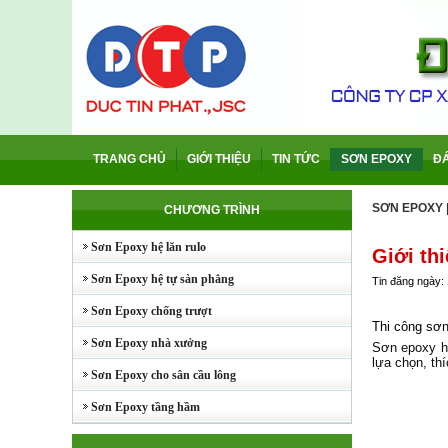
TRANG CHỦ
GIỚI THIỆU
TIN TỨC
SƠN EPOXY
Đ
SƠN EPOXY
CHƯƠNG TRÌNH
Sơn Epoxy hệ lăn rulo
Giới th
Sơn Epoxy hệ tự sàn phẳng
Tin đăng ngày:
Sơn Epoxy chống trượt
Thi công sơn
Sơn Epoxy nhà xưởng
Sơn epoxy hệ l
lựa chọn, th
Sơn Epoxy cho sân cầu lông
Sơn Epoxy tầng hầm