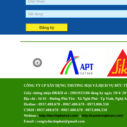
CÔNG TY CP XÂY DỰNG THƯƠNG MẠI VÀ DỊCH VỤ ĐỨC T
Giấy chứng nhận ĐKKD số : 2901935186 đăng ký ngày 19/4/ 201
Địa chỉ : Số 61 - Đường Phú Yên - Xã Nghi Phú - Tp Vinh, Nghệ A
Hotline : 0937.480.678 - 0967.480.678 - 0973.006.550
CSKH : 0937.480.678 - 0967.480.678 - 0973.006.550
Webiste :
;
http://ductinphatxd.com/
http://sannennghean.com/
Email : congtyductinphat@gmail.com