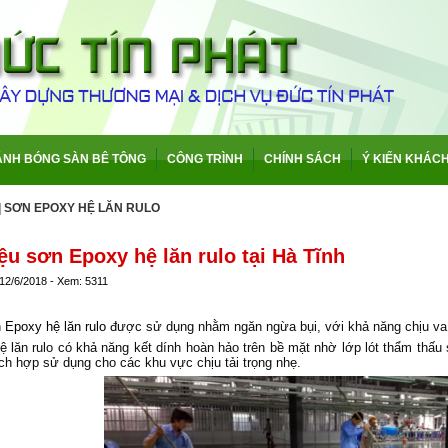
ÁNH BÓNG SÀN BÊ TÔNG
CÔNG TRÌNH
CHÍNH SÁCH
Ý KIẾN KHÁC
|
SƠN EPOXY HỆ LĂN RULO
iệu sơn Epoxy hệ lăn rulo tại Hà Tĩnh
 12/6/2018 - Xem: 5311
 Epoxy hệ lăn rulo
được sử dụng nhằm ngăn ngừa bụi, với khả năng chịu va đâ
ăn rulo có khả năng kết dính hoàn hảo trên bề mặt nhờ lớp lót thẩm thấ
ích hợp sử dụng cho các khu vực chịu tải trọng nhẹ.