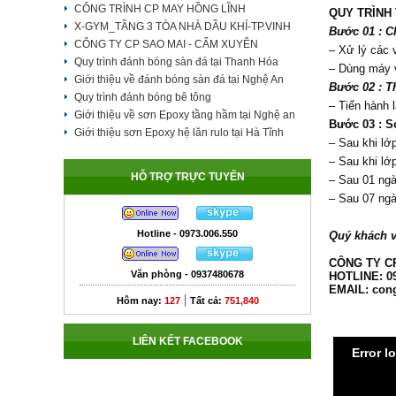
CÔNG TRÌNH CP MAY HỒNG LĨNH
QUY TRÌNH
X-GYM_TẦNG 3 TÒA NHÀ DẦU KHÍ-TP.VINH
Bước 01 : C
CÔNG TY CP SAO MAI - CẨM XUYÊN
– Xử lý các 
Quy trình đánh bóng sàn đá tại Thanh Hóa
– Dùng máy v
Giới thiệu về đánh bóng sàn đá tại Nghệ An
Bước 02 : T
Quy trình đánh bóng bê tông
– Tiến hành
l
Giới thiệu về sơn Epoxy tầng hầm tại Nghệ an
Bước 03 : S
Giới thiệu sơn Epoxy hệ lăn rulo tại Hà Tĩnh
– Sau khi lớp
– Sau khi lớ
HỖ TRỢ TRỰC TUYẾN
– Sau 01 ngà
– Sau 07 ngà
Hotline - 0973.006.550
Quý khách vu
CÔNG TY C
Văn phòng - 0937480678
HOTLINE: 09
EMAIL: con
|
Hôm nay:
127
Tất cả:
751,840
LIÊN KẾT FACEBOOK
Error l