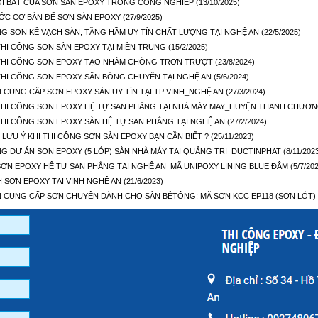
ỔI BẬT CỦA SƠN SÀN EPOXY TRONG CÔNG NGHIỆP
(13/10/2025)
ỚC CƠ BẢN ĐỂ SƠN SÀN EPOXY
(27/9/2025)
NG SƠN KẺ VẠCH SÀN, TẦNG HẦM UY TÍN CHẤT LƯỢNG TẠI NGHỆ AN
(22/5/2025)
THI CÔNG SƠN SÀN EPOXY TẠI MIỀN TRUNG
(15/2/2025)
THI CÔNG SƠN EPOXY TẠO NHÁM CHỐNG TRƠN TRƯỢT
(23/8/2024)
THI CÔNG SƠN EPOXY SÂN BÓNG CHUYỀN TẠI NGHỆ AN
(5/6/2024)
 CUNG CẤP SƠN EPOXY SÀN UY TÍN TẠI TP VINH_NGHỆ AN
(27/3/2024)
THI CÔNG SƠN EPOXY HỆ TỰ SAN PHẲNG TẠI NHÀ MÁY MAY_HUYỆN THANH CHƯƠ
THI CÔNG SƠN EPOXY SÀN HỆ TỰ SAN PHẲNG TẠI NGHỆ AN
(27/2/2024)
 LƯU Ý KHI THI CÔNG SƠN SÀN EPOXY BẠN CẦN BIẾT ?
(25/11/2023)
NG DỰ ÁN SƠN EPOXY (5 LỚP) SÀN NHÀ MÁY TẠI QUẢNG TRỊ_DUCTINPHAT
(8/11/202
SƠN EPOXY HỆ TỰ SAN PHẲNG TẠI NGHỆ AN_MÃ UNIPOXY LINING BLUE ĐẬM
(5/7/20
H SƠN EPOXY TẠI VINH NGHỆ AN
(21/6/2023)
 CUNG CẤP SƠN CHUYÊN DÀNH CHO SÀN BÊTÔNG: MÃ SƠN KCC EP118 (SƠN LÓT) 