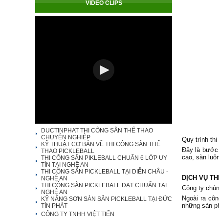
VIDEO CLIPS
DUCTINPHAT THI CÔNG SÂN THỂ THAO
CHUYÊN NGHIỆP
Quy trình th
KỸ THUẬT CƠ BẢN VỀ THI CÔNG SÂN THỂ
Đây là bước 
THAO PICKLEBALL
cao, sàn luôn
THI CÔNG SÂN PIKLEBALL CHUẨN 6 LỚP UY
TÍN TẠI NGHỆ AN
THI CÔNG SÂN PICKLEBALL TẠI DIỄN CHÂU -
DỊCH VỤ T
NGHỆ AN
THI CÔNG SÂN PICKLEBALL ĐẠT CHUẨN TẠI
Công ty chún
NGHỆ AN
Ngoài ra côn
KỸ NĂNG SƠN SÀN SÂN PICKLEBALL TẠI ĐỨC
những sản ph
TÍN PHÁT
CÔNG TY TNHH VIỆT TIẾN