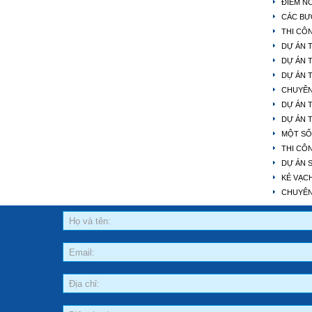
ĐIỂM N
CÁC BƯ
THI CÔ
DỰ ÁN 
DỰ ÁN 
DỰ ÁN 
CHUYÊN
DỰ ÁN 
DỰ ÁN 
MỘT SỐ
THI CÔ
DỰ ÁN 
KẺ VẠC
CHUYÊN