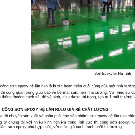
Sơn Epoxy tại Hà Tĩnh
i công sơn epoxy hệ lăn rulo là bước hoàn thiện cuối cùng của một nhà xưở
thi công quan trọng giúp bảo vệ bề mặt sàn, nền nhà xưởng. Với việc sử d
 thông thoáng sạch sẽ, dễ vệ sinh, chịu được tải trọng, tạo ra 1 môi trường l
HI CÔNG SƠN EPOXY HỆ LĂN RULO GIÁ RẺ CHẤT LƯỢNG
g tôi chuyên sản xuất và phân phối các sản phẩm sơn epoxy hệ lăn rulo chín
g ty chúng tôi với nhiều kinh nghiệm trong lĩnh vực thi công sơn epoxy,
ẩm sơn epoxy phù hợp nhất, với mức giá cạnh tranh nhất thị trường.