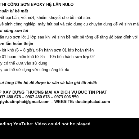
THI CÔNG SƠN EPOXY HỆ LĂN RULO
huẩn bị bề mặt
vết bụi bẩn, vết nứt, khiếm khuyết cho bề mặt sàn.
ệ sinh công nghiệp, máy hút bụi và các dụng cụ chuyên dụng để vệ sinh mặt 
hi công sơn lót
ăn rulo s
ơn lót 1 lớp sau khi vệ sinh bề mặt bê tông để tăng độ bám dính vớ
ơn lăn hoàn thiện
 lót khô (6 – 8 giờ), tiến hành sơn 01 lớp hoàn thiện
p 01 hoàn thiện khô từ 8h – 10h tiến hành sơn lớp 02
y có thể đưa vào sử dụng
y có thể sử dụng với công năng tối đa
i lòng liên hệ để được tư vấn và báo giá tốt nhất:
P XÂY DỰNG THƯƠNG MẠI VÀ DỊCH VỤ ĐỨC TÍN PHÁT
37.480.678 – 0967.480.678 – 0973.006.550
gtyductinphat@gmail.com – WEBSITE: ductinphatxd.com
oading YouTube: Video could not be played