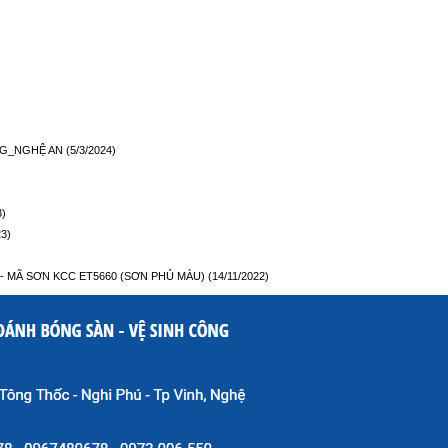
NG_NGHỆ AN
(5/3/2024)
3)
23)
- MÃ SƠN KCC ET5660 (SƠN PHỦ MÀU)
(14/11/2022)