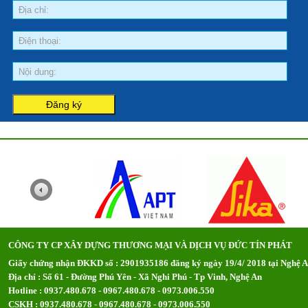
CÔNG TY CP XÂY DỰNG THƯƠNG MẠI VÀ DỊCH VỤ ĐỨC TÍN PHÁT
Giấy chứng nhận ĐKKD số : 2901935186 đăng ký ngày 19/4/ 2018 tại Nghệ 
Địa chỉ : Số 61 - Đường Phú Yên - Xã Nghi Phú - Tp Vinh, Nghệ An
Hotline : 0937.480.678 - 0967.480.678 - 0973.006.550
CSKH : 0937.480.678 - 0967.480.678 - 0973.006.550