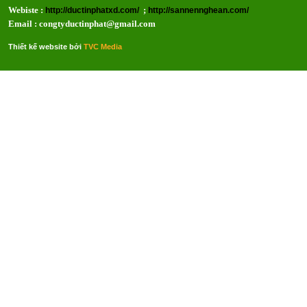
Webiste :
;
http://ductinphatxd.com/
http://sannennghean.com/
Email : congtyductinphat@gmail.com
Thiết kế website bởi
TVC Media