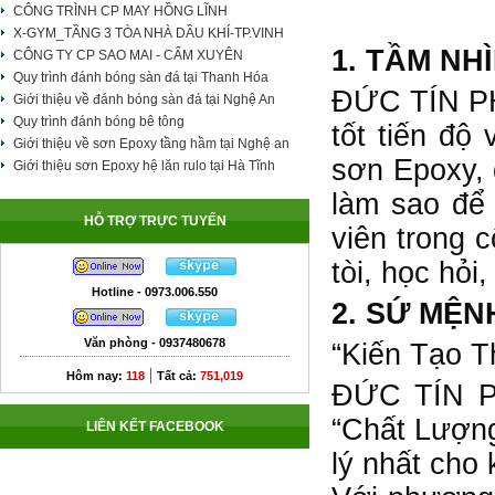
CÔNG TRÌNH CP MAY HỒNG LĨNH
X-GYM_TẦNG 3 TÒA NHÀ DẦU KHÍ-TP.VINH
1. TẦM NH
CÔNG TY CP SAO MAI - CẨM XUYÊN
Quy trình đánh bóng sàn đá tại Thanh Hóa
ĐỨC TÍN PHÁ
Giới thiệu về đánh bóng sàn đá tại Nghệ An
Quy trình đánh bóng bê tông
tốt tiến độ
Giới thiệu về sơn Epoxy tầng hầm tại Nghệ an
sơn Epoxy, đ
Giới thiệu sơn Epoxy hệ lăn rulo tại Hà Tĩnh
làm sao để 
HỖ TRỢ TRỰC TUYẾN
viên trong 
tòi, học hỏi
Hotline - 0973.006.550
2. SỨ MỆN
Văn phòng - 0937480678
“Kiến Tạo T
|
Hôm nay:
118
Tất cả:
751,019
ĐỨC TÍN PH
“Chất Lượng
LIÊN KẾT FACEBOOK
lý nhất cho