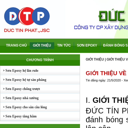
TRANG CHỦ
GIỚI THIỆU
TIN TỨC
SƠN EPOXY
ĐÁNH BÓNG S
GIỚI THIỆU
|
GIỚI THIỆU 
CHƯƠNG TRÌNH
Sơn Epoxy hệ lăn rulo
GIỚI THIỆU VỀ
Sơn Epoxy hệ tự sàn phẳng
Tin đăng ngày: 21/5/2020 - X
Sơn Epoxy chống trượt
Sơn Epoxy nhà xưởng
I.
GIỚI TH
Sơn Epoxy cho sân cầu lông
ĐỨC TÍN PH
Sơn Epoxy tầng hầm
đánh bóng s