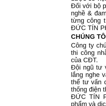
Đối với bộ p
nghề & đam 
từng công t
ĐỨC TÍN PHÁ
CHÚNG TÔ
Công ty chú
thi công nh
của CĐT.
Đội ngũ tư
lắng nghe 
thể tư vấn 
thống điện t
ĐỨC TÍN P
phẩm và dịch