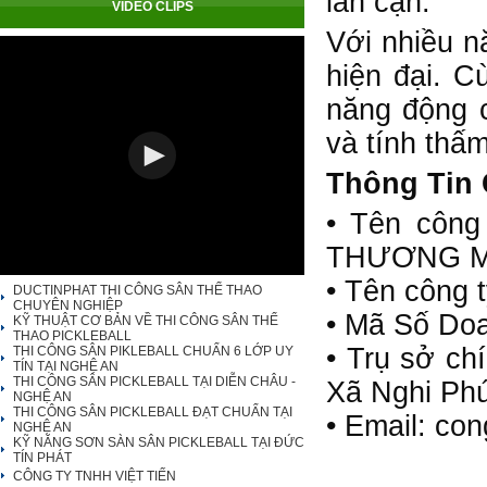
lân cận.
VIDEO CLIPS
Với nhiều n
hiện đại. C
năng động c
và tính thấ
Thông Tin 
• Tên côn
THƯƠNG MẠ
• Tên công 
DUCTINPHAT THI CÔNG SÂN THỂ THAO
CHUYÊN NGHIỆP
• Mã Số Do
KỸ THUẬT CƠ BẢN VỀ THI CÔNG SÂN THỂ
THAO PICKLEBALL
• Trụ sở ch
THI CÔNG SÂN PIKLEBALL CHUẨN 6 LỚP UY
TÍN TẠI NGHỆ AN
THI CÔNG SÂN PICKLEBALL TẠI DIỄN CHÂU -
Xã Nghi Phú
NGHỆ AN
THI CÔNG SÂN PICKLEBALL ĐẠT CHUẨN TẠI
• Email: co
NGHỆ AN
KỸ NĂNG SƠN SÀN SÂN PICKLEBALL TẠI ĐỨC
TÍN PHÁT
CÔNG TY TNHH VIỆT TIẾN