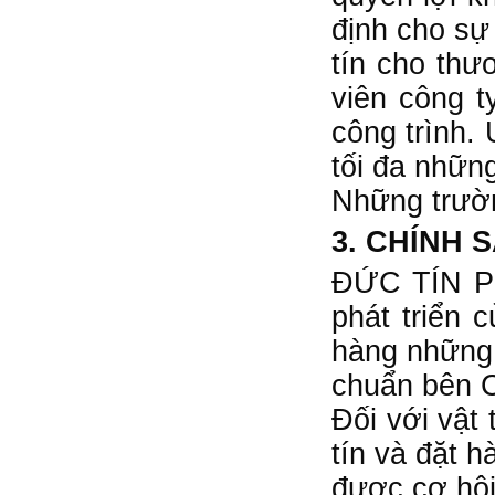
định cho sự
tín cho th
viên công t
công trình.
tối đa nhữn
Những trườn
3. CHÍNH
ĐỨC TÍN PHÁ
phát triển 
hàng những 
chuẩn bên 
Đối với vật 
tín và đặt 
được cơ hội