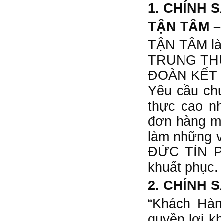
1. CHÍNH 
TẬN TÂM 
TẬN TÂM làm
TRUNG THỰC
ĐOÀN KẾT đ
Yêu cầu chu
thực cao n
đơn hàng mư
làm những v
ĐỨC TÍN PH
khuất phục
2. CHÍNH
“Khách Hàn
quyền lợi k