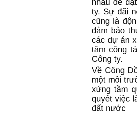
nhau để đạt
ty. Sự đãi 
cũng là độn
đảm bảo th
các dự án x
tâm công t
Công ty.
Về Cộng Đồn
một môi trư
xứng tầm qu
quyết việc 
đất nước