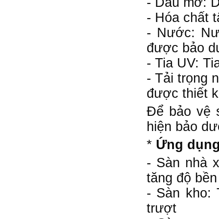
- Dầu mỡ: D
- Hóa chất 
- Nước: Nư
được bảo d
- Tia UV: T
- Tải trọng
được thiết 
Để bảo vệ s
hiện bảo dư
*
Ứng dụng 
- Sàn nhà 
tăng độ bền
- Sàn kho:
trượt