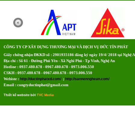
CÔNG TY CP XÂY DỰNG THƯƠNG MẠI VÀ DỊCH VỤ ĐỨC TÍN PHÁT
Giấy chứng nhận ĐKKD số : 2901935186 đăng ký ngày 19/4/ 2018 tại Nghệ 
Địa chỉ : Số 61 - Đường Phú Yên - Xã Nghi Phú - Tp Vinh, Nghệ An
Hotline : 0937.480.678 - 0967.480.678 - 0973.006.550
CSKH : 0937.480.678 - 0967.480.678 - 0973.006.550
Webiste :
;
http://ductinphatxd.com/
http://sannennghean.com/
Email : congtyductinphat@gmail.com
Thiết kế website bởi
TVC Media