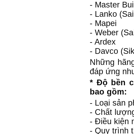
- Master Bu
- Lanko (Sa
- Mapei
- Weber (Sa
- Ardex
- Davco (Si
Những hãng
đáp ứng nhu
* Độ bền c
bao gồm:
- Loại sản 
- Chất lượn
- Điều kiện 
- Quy trình