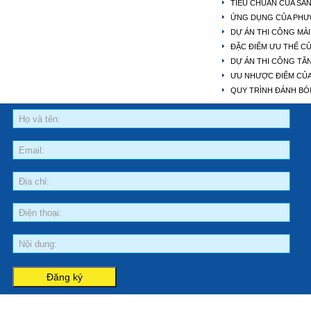
TIÊU CHUẨN CỦA SÀ
ỨNG DỤNG CỦA PHƯ
DỰ ÁN THI CÔNG MÀI
ĐẶC ĐIỂM ƯU THẾ C
DỰ ÁN THI CÔNG TĂ
ƯU NHƯỢC ĐIỂM CỦ
QUY TRÌNH ĐÁNH B