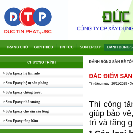
TRANG CHỦ
GIỚI THIỆU
TIN TỨC
SƠN EPOXY
ĐÁNH BÓNG S
ĐÁNH BÓNG SÀN BÊ TÔ
CHƯƠNG TRÌNH
Sơn Epoxy hệ lăn rulo
ĐẶC ĐIỂM SẢN
Sơn Epoxy hệ tự sàn phẳng
Tin đăng ngày: 26/11/2025 - 
Sơn Epoxy chống trượt
Sơn Epoxy nhà xưởng
Thi công tă
giúp bảo vệ
Sơn Epoxy cho sân cầu lông
trì và tăng gi
Sơn Epoxy tầng hầm