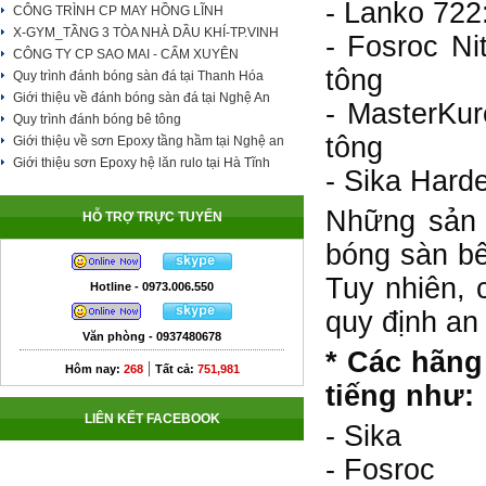
- Lanko 722
CÔNG TRÌNH CP MAY HỒNG LĨNH
X-GYM_TẦNG 3 TÒA NHÀ DẦU KHÍ-TP.VINH
- Fosroc Ni
CÔNG TY CP SAO MAI - CẨM XUYÊN
tông
Quy trình đánh bóng sàn đá tại Thanh Hóa
Giới thiệu về đánh bóng sàn đá tại Nghệ An
- MasterKur
Quy trình đánh bóng bê tông
tông
Giới thiệu về sơn Epoxy tầng hầm tại Nghệ an
Giới thiệu sơn Epoxy hệ lăn rulo tại Hà Tĩnh
- Sika Harde
Những sản 
HỖ TRỢ TRỰC TUYẾN
bóng sàn bê
Tuy nhiên, 
Hotline - 0973.006.550
quy định an
Văn phòng - 0937480678
* Các hãng
|
Hôm nay:
268
Tất cả:
751,981
tiếng như:
LIÊN KẾT FACEBOOK
- Sika
- Fosroc