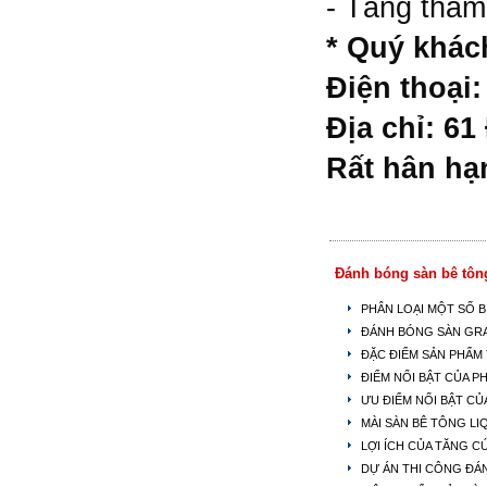
- Tăng thẩm
* Quý khách
Điện thoại:
Địa chỉ: 6
Rất hân hạ
Đánh bóng sàn bê tôn
PHÂN LOẠI MỘT SỐ 
ĐÁNH BÓNG SÀN GRA
ĐẶC ĐIỂM SẢN PHẨM
ĐIỂM NỔI BẬT CỦA 
ƯU ĐIỂM NỔI BẬT C
MÀI SÀN BÊ TÔNG LI
LỢI ÍCH CỦA TĂNG 
DỰ ÁN THI CÔNG ĐÁ