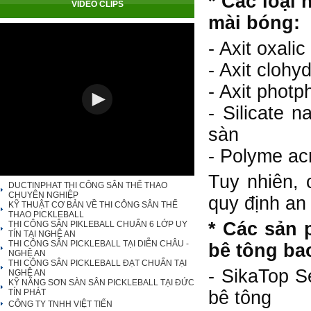
* Các loại
VIDEO CLIPS
mài bóng:
- Axit oxal
- Axit clohy
- Axit phot
- Silicate 
sàn
- Polyme ac
Tuy nhiên, 
DUCTINPHAT THI CÔNG SÂN THỂ THAO
CHUYÊN NGHIỆP
quy định an
KỸ THUẬT CƠ BẢN VỀ THI CÔNG SÂN THỂ
THAO PICKLEBALL
* Các sản 
THI CÔNG SÂN PIKLEBALL CHUẨN 6 LỚP UY
TÍN TẠI NGHỆ AN
THI CÔNG SÂN PICKLEBALL TẠI DIỄN CHÂU -
bê tông ba
NGHỆ AN
THI CÔNG SÂN PICKLEBALL ĐẠT CHUẨN TẠI
- SikaTop S
NGHỆ AN
KỸ NĂNG SƠN SÀN SÂN PICKLEBALL TẠI ĐỨC
TÍN PHÁT
bê tông
CÔNG TY TNHH VIỆT TIẾN