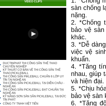
1. *Chống m
VIDEO CLIPS
sàn chống lạ
nặng.
2. *Chống 
bảo vệ sàn
khác.
3. *Dễ dàng
việc vệ sin
khuẩn.
DUCTINPHAT THI CÔNG SÂN THỂ THAO
4. *Tăng t
CHUYÊN NGHIỆP
KỸ THUẬT CƠ BẢN VỀ THI CÔNG SÂN THỂ
nhau, giúp 
THAO PICKLEBALL
THI CÔNG SÂN PIKLEBALL CHUẨN 6 LỚP UY
và hiện đại.
TÍN TẠI NGHỆ AN
THI CÔNG SÂN PICKLEBALL TẠI DIỄN CHÂU -
NGHỆ AN
5. *Chịu hóa
THI CÔNG SÂN PICKLEBALL ĐẠT CHUẨN TẠI
NGHỆ AN
bảo vệ sàn 
KỸ NĂNG SƠN SÀN SÂN PICKLEBALL TẠI ĐỨC
TÍN PHÁT
6. *Tăng đ
CÔNG TY TNHH VIỆT TIẾN