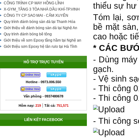
CÔNG TRÌNH CP MAY HỒNG LĨNH
thiểu sự hư
X-GYM_TẦNG 3 TÒA NHÀ DẦU KHÍ-TP.VINH
Tóm lại, sơ
CÔNG TY CP SAO MAI - CẨM XUYÊN
Quy trình đánh bóng sàn đá tại Thanh Hóa
bề mặt sàn,
Giới thiệu về đánh bóng sàn đá tại Nghệ An
Quy trình đánh bóng bê tông
cao hoặc tiế
Giới thiệu về sơn Epoxy tầng hầm tại Nghệ an
* CÁC BƯ
Giới thiệu sơn Epoxy hệ lăn rulo tại Hà Tĩnh
- Dùng máy 
HỖ TRỢ TRỰC TUYẾN
gạch.
- Vệ sinh s
Hotline - 0973.006.550
- Thi công 0
- Thi công 
Văn phòng - 0937480678
|
Hôm nay:
219
Tất cả:
751,571
- Thi công 
LIÊN KẾT FACEBOOK