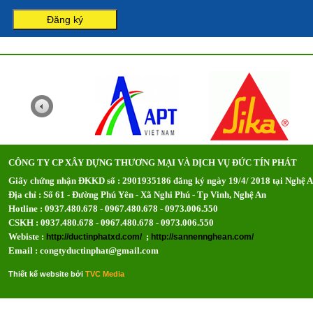
CÔNG TY CP XÂY DỰNG THƯƠNG MẠI VÀ DỊCH VỤ ĐỨC TÍN PHÁT
Giấy chứng nhận ĐKKD số : 2901935186 đăng ký ngày 19/4/ 2018 tại Nghệ 
Địa chỉ : Số 61 - Đường Phú Yên - Xã Nghi Phú - Tp Vinh, Nghệ An
Hotline : 0937.480.678 - 0967.480.678 - 0973.006.550
CSKH : 0937.480.678 - 0967.480.678 - 0973.006.550
Webiste :
;
http://ductinphatxd.com/
http://sannennghean.com/
Email : congtyductinphat@gmail.com
Thiết kế website bởi
TVC Media