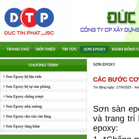
TRANG CHỦ
GIỚI THIỆU
TIN TỨC
SƠN EPOXY
ĐÁNH BÓNG S
SƠN EPOXY
CHƯƠNG TRÌNH
Sơn Epoxy hệ lăn rulo
CÁC BƯỚC CƠ
Sơn Epoxy hệ tự sàn phẳng
Tin đăng ngày: 27/9/2025 - X
Sơn Epoxy chống trượt
Sơn Epoxy nhà xưởng
Sơn sàn epo
và trang tr
Sơn Epoxy cho sân cầu lông
epoxy:
Sơn Epoxy tầng hầm