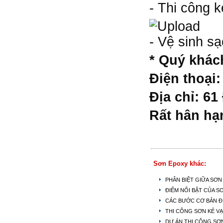
- Thi công k
- Vệ sinh s
* Quý khách
Điện thoại:
Địa chỉ: 6
Rất hân hạ
Sơn Epoxy khác:
PHÂN BIỆT GIỮA SƠN
ĐIỂM NỔI BẬT CỦA 
CÁC BƯỚC CƠ BẢN Đ
THI CÔNG SƠN KẺ VẠ
DỰ ÁN THI CÔNG SƠ