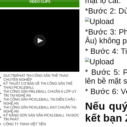
mặt lộ cát.
VIDEO CLIPS
*Bước 2: Dù
*Bước 3: Ph
Âu) không p
* Bước 4: T
* Bước 5: 
DUCTINPHAT THI CÔNG SÂN THỂ THAO
lên bề mặt 
CHUYÊN NGHIỆP
KỸ THUẬT CƠ BẢN VỀ THI CÔNG SÂN THỂ
THAO PICKLEBALL
* Bước 6: V
THI CÔNG SÂN PIKLEBALL CHUẨN 6 LỚP UY
TÍN TẠI NGHỆ AN
THI CÔNG SÂN PICKLEBALL TẠI DIỄN CHÂU -
Nếu quý
NGHỆ AN
THI CÔNG SÂN PICKLEBALL ĐẠT CHUẨN TẠI
NGHỆ AN
kết bạn 
KỸ NĂNG SƠN SÀN SÂN PICKLEBALL TẠI ĐỨC
TÍN PHÁT
CÔNG TY TNHH VIỆT TIẾN