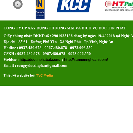
CÔNG TY CP XÂY DỰNG THƯƠNG MẠI VÀ DỊCH VỤ ĐỨC TÍN PHÁT
Giấy chứng nhận ĐKKD số : 2901935186 đăng ký ngày 19/4/ 2018 tại Nghệ 
Địa chỉ : Số 61 - Đường Phú Yên - Xã Nghi Phú - Tp Vinh, Nghệ An
Hotline : 0937.480.678 - 0967.480.678 - 0973.006.550
CSKH : 0937.480.678 - 0967.480.678 - 0973.006.550
Webiste :
;
http://ductinphatxd.com/
http://sannennghean.com/
Email : congtyductinphat@gmail.com
Thiết kế website bởi
TVC Media