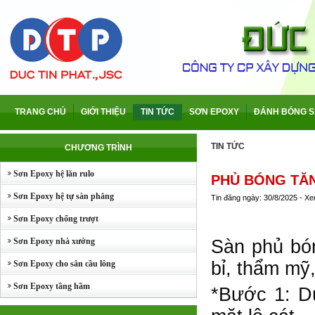
TRANG CHỦ
GIỚI THIỆU
TIN TỨC
SƠN EPOXY
ĐÁNH BÓNG S
TIN TỨC
CHƯƠNG TRÌNH
Sơn Epoxy hệ lăn rulo
PHỦ BÓNG TĂ
Sơn Epoxy hệ tự sàn phẳng
Tin đăng ngày: 30/8/2025 - X
Sơn Epoxy chống trượt
Sơn Epoxy nhà xưởng
Sàn phủ bón
bỉ, thẩm mỹ,
Sơn Epoxy cho sân cầu lông
Sơn Epoxy tầng hầm
*Bước 1: Dù