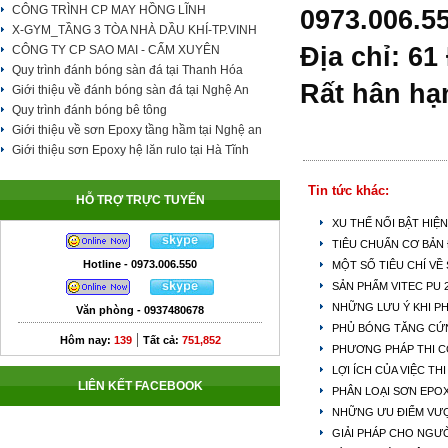
CÔNG TRÌNH CP MAY HỒNG LĨNH
0973.006.55
X-GYM_TẦNG 3 TÒA NHÀ DẦU KHÍ-TP.VINH
Địa chỉ: 6
CÔNG TY CP SAO MAI - CẨM XUYÊN
Quy trình đánh bóng sàn đá tại Thanh Hóa
Rất hân hạ
Giới thiệu về đánh bóng sàn đá tại Nghệ An
Quy trình đánh bóng bê tông
Giới thiệu về sơn Epoxy tầng hầm tại Nghệ an
Giới thiệu sơn Epoxy hệ lăn rulo tại Hà Tĩnh
Tin tức khác:
HỖ TRỢ TRỰC TUYẾN
XU THẾ NỔI BẬT HIỆ
TIÊU CHUẨN CƠ BẢN 
Hotline - 0973.006.550
MỘT SỐ TIÊU CHÍ VỀ
SẢN PHẨM VITEC PU
NHỮNG LƯU Ý KHI P
Văn phòng - 0937480678
PHỦ BÓNG TĂNG CỨ
|
Hôm nay:
139
Tất cả:
751,852
PHƯƠNG PHÁP THI C
LỢI ÍCH CỦA VIỆC T
LIÊN KẾT FACEBOOK
PHÂN LOẠI SƠN EPO
NHỮNG ƯU ĐIỂM VƯỢ
GIẢI PHÁP CHO NGƯỜ