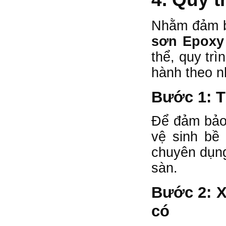
Nhằm đảm b
sơn Epox
thể, quy tr
hành theo 
Bước 1: T
Để đảm bảo 
vệ sinh bề
chuyên dụng
sàn.
Bước 2: X
có