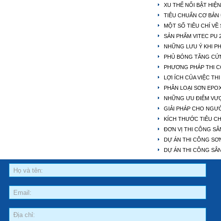
XU THẾ NỔI BẬT HIỆ
TIÊU CHUẨN CƠ BẢN 
MỘT SỐ TIÊU CHÍ VỀ
SẢN PHẨM VITEC PU
NHỮNG LƯU Ý KHI P
PHỦ BÓNG TĂNG CỨ
PHƯƠNG PHÁP THI C
LỢI ÍCH CỦA VIỆC T
PHÂN LOẠI SƠN EPO
NHỮNG ƯU ĐIỂM VƯỢ
GIẢI PHÁP CHO NGƯỜ
KÍCH THƯỚC TIÊU C
ĐƠN VỊ THI CÔNG SÂ
DỰ ÁN THI CÔNG SƠ
DỰ ÁN THI CÔNG SÂN