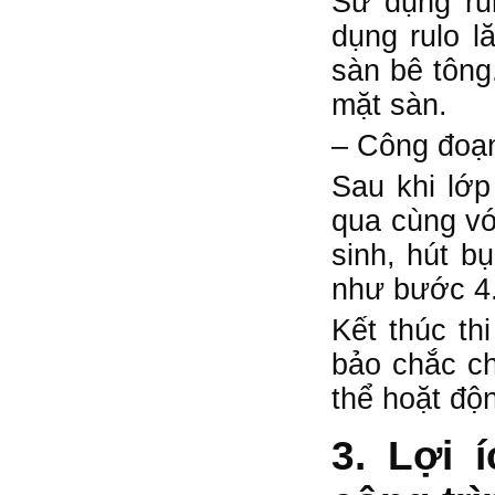
Sử dụng ru
dụng rulo l
sàn bê tông
mặt sàn.
– Công đoạn
Sau khi lớp
qua cùng vớ
sinh, hút b
như bước 4.
Kết thúc th
bảo chắc ch
thể hoặt độ
3. Lợi 