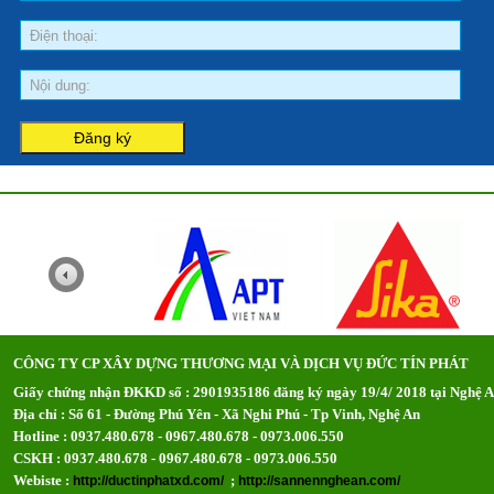
CÔNG TY CP XÂY DỰNG THƯƠNG MẠI VÀ DỊCH VỤ ĐỨC TÍN PHÁT
Giấy chứng nhận ĐKKD số : 2901935186 đăng ký ngày 19/4/ 2018 tại Nghệ 
Địa chỉ : Số 61 - Đường Phú Yên - Xã Nghi Phú - Tp Vinh, Nghệ An
Hotline : 0937.480.678 - 0967.480.678 - 0973.006.550
CSKH : 0937.480.678 - 0967.480.678 - 0973.006.550
Webiste :
;
http://ductinphatxd.com/
http://sannennghean.com/