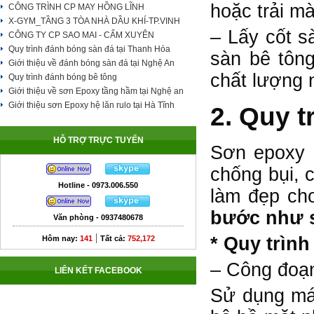
hoặc trải m
CÔNG TRÌNH CP MAY HỒNG LĨNH
X-GYM_TẦNG 3 TÒA NHÀ DẦU KHÍ-TP.VINH
– Lấy cốt s
CÔNG TY CP SAO MAI - CẨM XUYÊN
Quy trình đánh bóng sàn đá tại Thanh Hóa
sàn bê tôn
Giới thiệu về đánh bóng sàn đá tại Nghệ An
chất lượng 
Quy trình đánh bóng bê tông
Giới thiệu về sơn Epoxy tầng hầm tại Nghệ an
Giới thiệu sơn Epoxy hệ lăn rulo tại Hà Tĩnh
2. Quy t
HỖ TRỢ TRỰC TUYẾN
Sơn epoxy c
chống bụi, 
Hotline - 0973.006.550
làm đẹp ch
bước như 
Văn phòng - 0937480678
|
* Quy trình
Hôm nay:
141
Tất cả:
752,172
– Công đoạn
LIÊN KẾT FACEBOOK
Sử dụng máy