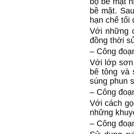
bộ bề mặt n
bề mặt. Sau
hạn chế tối 
Với những c
đồng thời s
– Công đoạn
Với lớp sơn 
bê tông và 
súng phun s
– Công đoạn
Với cách gọ
những khuyế
– Công đoạn