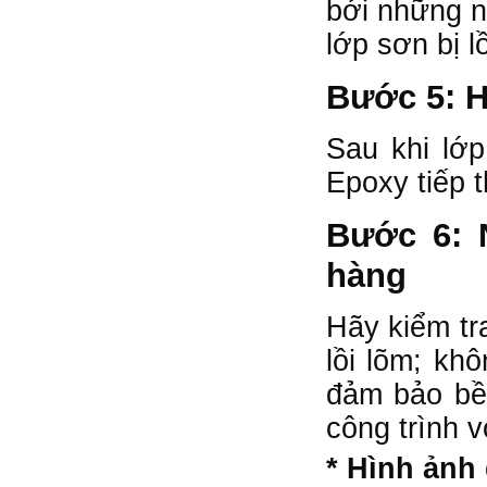
bởi những n
lớp sơn bị l
Bước 5: H
Sau khi lớp
Epoxy tiếp 
Bước 6: N
hàng
Hãy kiểm tr
lồi lõm; kh
đảm bảo bề 
công trình 
* Hình ảnh