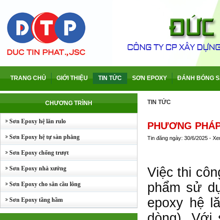
TRANG CHỦ
GIỚI THIỆU
TIN TỨC
SƠN EPOXY
ĐÁNH BÓNG S
TIN TỨC
CHƯƠNG TRÌNH
Sơn Epoxy hệ lăn rulo
PHƯƠNG PHÁP 
Sơn Epoxy hệ tự sàn phẳng
Tin đăng ngày: 30/6/2025 - X
Sơn Epoxy chống trượt
Sơn Epoxy nhà xưởng
Việc thi cô
phẩm sử dụ
Sơn Epoxy cho sân cầu lông
epoxy hệ l
Sơn Epoxy tầng hầm
dòng). Với