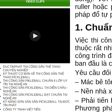
VIDEO CLIPS
ruller hoặ
pháp đổ tự 
1. Chuẩn
Việc thi cô
thuộc rất n
công trình 
ban đầu là 
DUCTINPHAT THI CÔNG SÂN THỂ THAO
CHUYÊN NGHIỆP
Yêu cầu đối
KỸ THUẬT CƠ BẢN VỀ THI CÔNG SÂN THỂ
THAO PICKLEBALL
– Mác bê tôn
THI CÔNG SÂN PIKLEBALL CHUẨN 6 LỚP UY
TÍN TẠI NGHỆ AN
THI CÔNG SÂN PICKLEBALL TẠI DIỄN CHÂU -
– Nền nhà x
NGHỆ AN
THI CÔNG SÂN PICKLEBALL ĐẠT CHUẨN TẠI
NGHỆ AN
– Phải tiến
KỸ NĂNG SƠN SÀN SÂN PICKLEBALL TẠI ĐỨC
TÍN PHÁT
Phương pháp
CÔNG TY TNHH VIỆT TIẾN