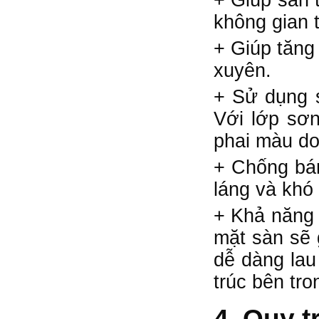
không gian 
+ Giúp tăng
xuyên.
+ Sử dụng s
Với lớp sơ
phai màu do
+ Chống bám
láng và khó
+ Khả năng 
mặt sàn sẽ 
dễ dàng lau
trúc bên tro
4. Quy t