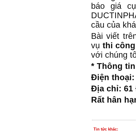
báo giá c
DUCTINPHAT 
cầu của khá
Bài viết tr
vụ
thi côn
với chúng t
* Thông tin
Điện thoại:
Địa chỉ: 6
Rất hân hạ
Tin tức khác: